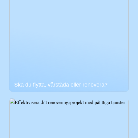
Ska du flytta, vårstäda eller renovera?