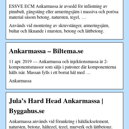
ESSVE ECM Ankarmassa är avsedd för infästning av
pinnbult, gängstång eller armeringsjärn i massiva och porösa
material såsom betong, natursten, tegel, …
Används vid montering av skruvstänger, armeringsjärn,
bultar och liknande i mursten, betong och lättbetong.
Ankarmassa – Biltema.se
11 apr. 2019 — Ankarmassa och injektionsmassa är 2-
komponentsmassor som säljs i patroner där komponenterna
hålls isär. Massan fylls i ett borrat hål med …
Ankarmassa
Jula’s Hard Head Ankarmassa |
Byggahus.se
Ankarmassa används vid förankring i håldäckselement,
natursten, betong, håltegel, tegel, murverk och lättbetong.