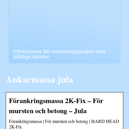
Effektivisera ditt renoveringsprojekt med
pålitliga tjänster
Ankarmassa jula
Förankringsmassa 2K-Fix – För
mursten och betong – Jula
Förankringsmassa | För mursten och betong | HARD HEAD
2K-Fix