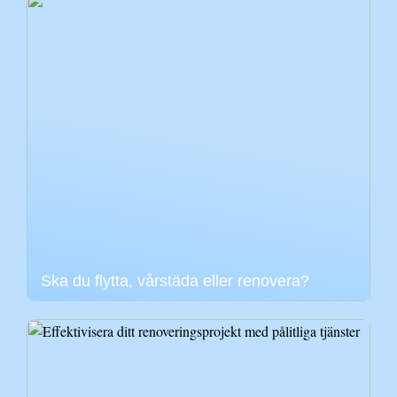
Ska du flytta, vårstäda eller renovera?