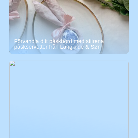
Förvandla ditt påskbord med stilrena
påskservetter från Langkilde & Søn