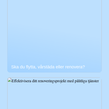
Ska du flytta, vårstäda eller renovera?