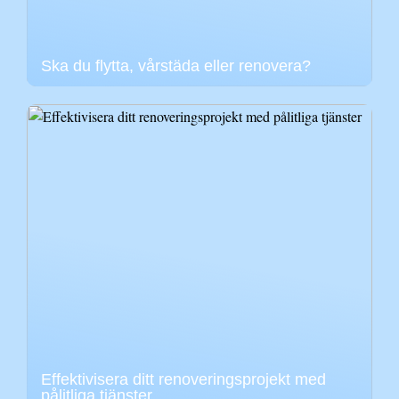
Ska du flytta, vårstäda eller renovera?
Effektivisera ditt renoveringsprojekt med
pålitliga tjänster