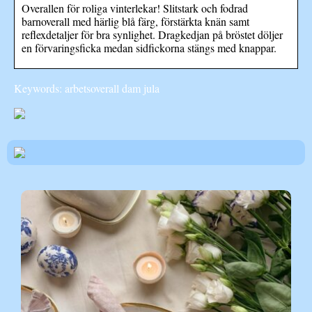
Overallen för roliga vinterlekar! Slitstark och fodrad
barnoverall med härlig blå färg, förstärkta knän samt
reflexdetaljer för bra synlighet. Dragkedjan på bröstet döljer
en förvaringsficka medan sidfickorna stängs med knappar.
Keywords: arbetsoverall dam jula