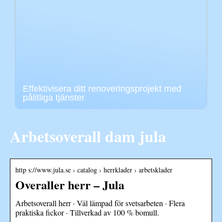
Effektivisera ditt renoveringsprojekt med
pålitliga tjänster
Arbetsoverall dam jula
http s://www.jula.se › catalog › herrklader › arbetsklader
Overaller herr – Jula
Arbetsoverall herr · Väl lämpad för svetsarbeten · Flera
praktiska fickor · Tillverkad av 100 % bomull.