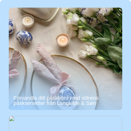
Förvandla ditt påskbord med stilrena
påskservetter från Langkilde & Søn