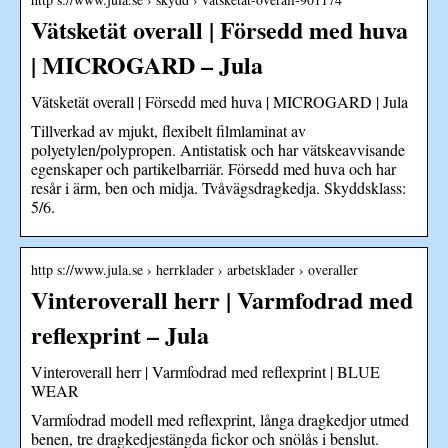
Vätsketät overall | Försedd med huva
| MICROGARD – Jula
Vätsketät overall | Försedd med huva | MICROGARD | Jula
Tillverkad av mjukt, flexibelt filmlaminat av
polyetylen/polypropen. Antistatisk och har vätskeavvisande
egenskaper och partikelbarriär. Försedd med huva och har
resår i ärm, ben och midja. Tvåvägsdragkedja. Skyddsklass:
5/6.
http s://www.jula.se › herrklader › arbetsklader › overaller
Vinteroverall herr | Varmfodrad med
reflexprint – Jula
Vinteroverall herr | Varmfodrad med reflexprint | BLUE
WEAR
Varmfodrad modell med reflexprint, långa dragkedjor utmed
benen, tre dragkedjestängda fickor och snölås i benslut.