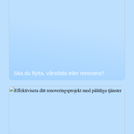
Ska du flytta, vårstäda eller renovera?