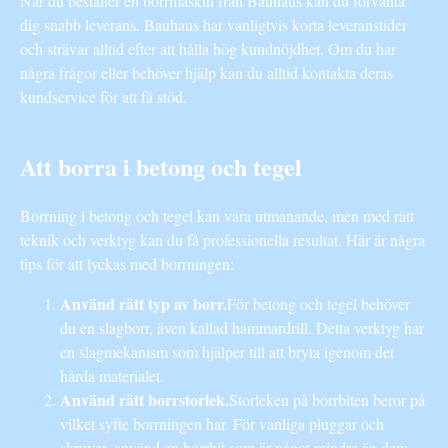
När du beställer en borrmaskin från Bauhaus kan du förvänta
dig snabb leverans. Bauhaus har vanligtvis korta leveranstider
och strävar alltid efter att hålla hög kundnöjdhet. Om du har
några frågor eller behöver hjälp kan du alltid kontakta deras
kundservice för att få stöd.
Att borra i betong och tegel
Borrning i betong och tegel kan vara utmanande, men med rätt
teknik och verktyg kan du få professionella resultat. Här är några
tips för att lyckas med borrningen:
Använd rätt typ av borr.
För betong och tegel behöver
du en slagborr, även kallad hammardrill. Detta verktyg har
en slagmekanism som hjälper till att bryta igenom det
hårda materialet.
Använd rätt borrstorlek.
Storleken på borrbiten beror på
vilket syfte borrningen har. För vanliga pluggar och
skruvar, använd en borrbit som är något mindre än dem