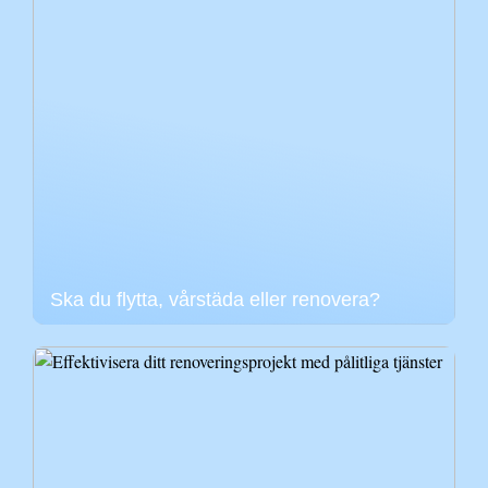
Ska du flytta, vårstäda eller renovera?