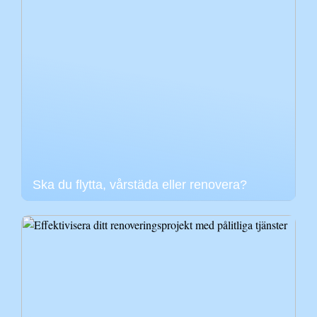
Ska du flytta, vårstäda eller renovera?