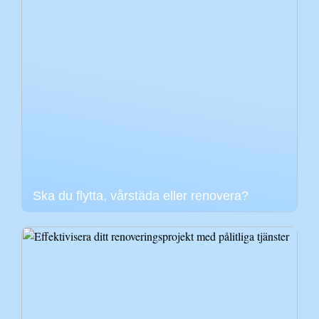
Ska du flytta, vårstäda eller renovera?