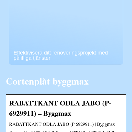
Effektivisera ditt renoveringsprojekt med
pålitliga tjänster
Cortenplåt byggmax
RABATTKANT ODLA JABO (P-
6929911) – Byggmax
RABATTKANT ODLA JABO (P-6929911) | Byggmax