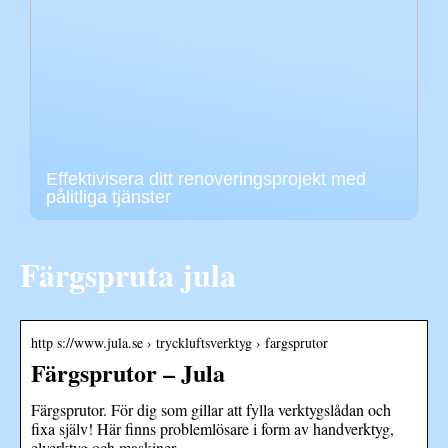
Effektivisera ditt renoveringsprojekt med
pålitliga tjänster
Färgspruta jula
http s://www.jula.se › tryckluftsverktyg › fargsprutor
Färgsprutor – Jula
Färgsprutor. För dig som gillar att fylla verktygslådan och
fixa själv! Här finns problemlösare i form av handverktyg,
elverktyg och maskiner, …