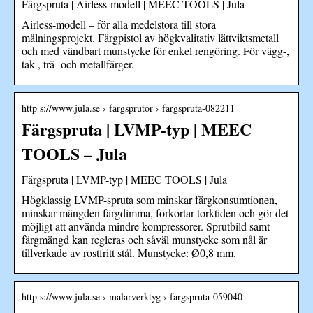
Färgspruta | Airless-modell | MEEC TOOLS | Jula
Airless-modell – för alla medelstora till stora
målningsprojekt. Färgpistol av högkvalitativ lättviktsmetall
och med vändbart munstycke för enkel rengöring. För vägg-,
tak-, trä- och metallfärger.
http s://www.jula.se › fargsprutor › fargspruta-082211
Färgspruta | LVMP-typ | MEEC
TOOLS – Jula
Färgspruta | LVMP-typ | MEEC TOOLS | Jula
Högklassig LVMP-spruta som minskar färgkonsumtionen,
minskar mängden färgdimma, förkortar torktiden och gör det
möjligt att använda mindre kompressorer. Sprutbild samt
färgmängd kan regleras och såväl munstycke som nål är
tillverkade av rostfritt stål. Munstycke: Ø0,8 mm.
http s://www.jula.se › malarverktyg › fargspruta-059040