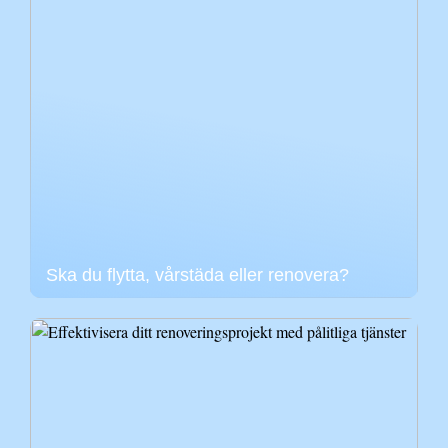
Ska du flytta, vårstäda eller renovera?