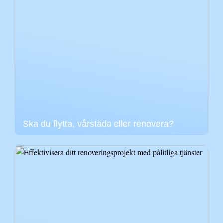
Ska du flytta, vårstäda eller renovera?