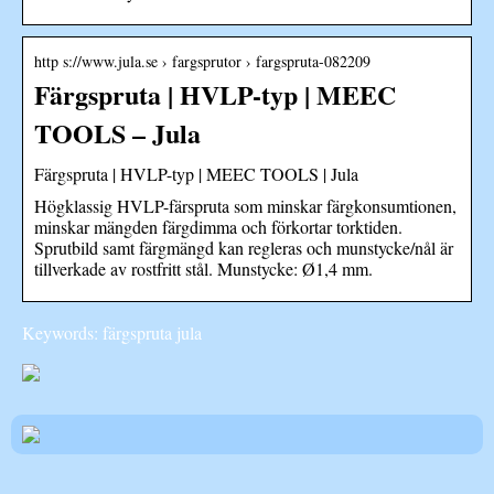
http s://www.jula.se › fargsprutor › fargspruta-082209
Färgspruta | HVLP-typ | MEEC
TOOLS – Jula
Färgspruta | HVLP-typ | MEEC TOOLS | Jula
Högklassig HVLP-färspruta som minskar färgkonsumtionen,
minskar mängden färgdimma och förkortar torktiden.
Sprutbild samt färgmängd kan regleras och munstycke/nål är
tillverkade av rostfritt stål. Munstycke: Ø1,4 mm.
Keywords: färgspruta jula