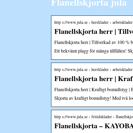
Flanellskjorta jula
http s://www.jula.se › herrklader › arbetsklader 
Flanellskjorta herr | Til
Flanellskjorta herr | Tillverkad av 100
Ett bekvämt plagg för många tillfällen! S
http s://www.jula.se › herrklader › arbetsklader 
Flanellskjorta herr | Kr
Flanellskjorta herr | Kraftigt bomullsty
Skjorta av kraftigt bomullstyg! Med två lo
http s://www.jula.se › fritidsklader › flanellsk
Flanellskjorta – KAYO