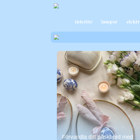
interiör
lampor
elekt
Förvandla ditt påskbord med