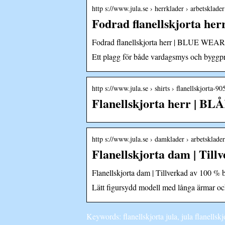
http s://www.jula.se › herrklader › arbetsklader
Fodrad flanellskjorta h
Fodrad flanellskjorta herr | BLUE WEAR 
Ett plagg för både vardagsmys och byggproj
http s://www.jula.se › shirts › flanellskjorta-9
Flanellskjorta herr | B
http s://www.jula.se › damklader › arbetsklader
Flanellskjorta dam | Till
Flanellskjorta dam | Tillverkad av 100
Lätt figursydd modell med långa ärmar och
Keywords: flanellskjorta jula, jula flanellskjo