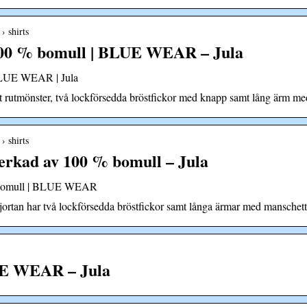
› shirts
v 100 % bomull | BLUE WEAR – Jula
 BLUE WEAR | Jula
t rutmönster, två lockförsedda bröstfickor med knapp samt lång ärm me
› shirts
lverkad av 100 % bomull – Jula
 % bomull | BLUE WEAR
kjortan har två lockförsedda bröstfickor samt långa ärmar med manschett
LUE WEAR – Jula