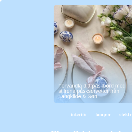
Förvandla ditt påskbord med
stilrena påskservetter från
Langkilde & Søn
interiör
lampor
elekt