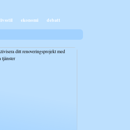
livsstil
ekonomi
debatt