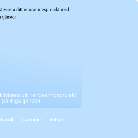
ktivisera ditt renoveringsprojekt
pålitliga tjänster
livsstil
ekonomi
debatt