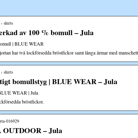
› shirts
lverkad av 100 % bomull – Jula
 % bomull | BLUE WEAR
kjortan har två lockförsedda bröstfickor samt långa ärmar med manschett
› shirts
aftigt bomullstyg | BLUE WEAR – Jula
g | BLUE WEAR | Jula
ckförsedda bröstfickor.
jorta-016929
BA OUTDOOR – Jula