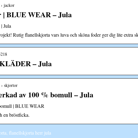
 › jackor
err | BLUE WEAR – Jula
| Jula
ekt! Rutig flanellskjorta vars luva och sköna foder ger dig lite extra 
05218
LÅKLÄDER – Jula
 › skjortor
verkad av 100 % bomull – Jula
 % bomull | BLUE WEAR
 en bröstficka.
rta, flanellskjorta herr jula