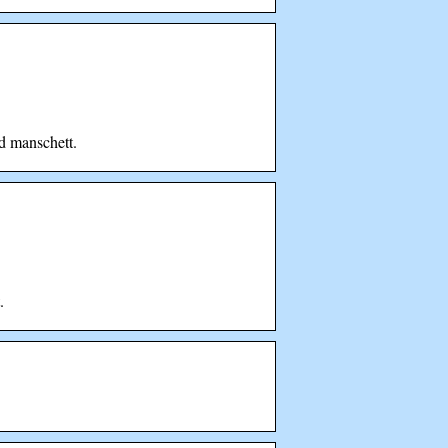
d manschett.
.