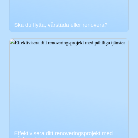
Ska du flytta, vårstäda eller renovera?
Effektivisera ditt renoveringsprojekt med