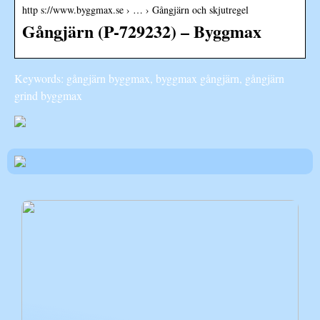
http s://www.byggmax.se › … › Gångjärn och skjutregel
Gångjärn (P-729232) – Byggmax
Keywords: gångjärn byggmax, byggmax gångjärn, gångjärn
grind byggmax