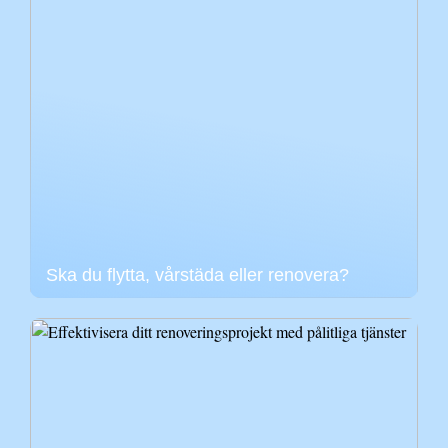
Ska du flytta, vårstäda eller renovera?