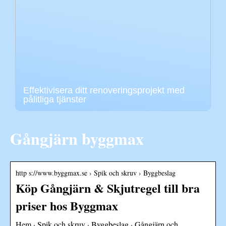
Effektivisera ditt renoveringsprojekt med
pålitliga tjänster
Gångjärn byggmax
http s://www.byggmax.se › Spik och skruv › Byggbeslag
Köp Gångjärn & Skjutregel till bra
priser hos Byggmax
Hem · Spik och skruv · Byggbeslag · Gångjärn och