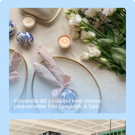
Förvandla ditt påskbord med stilrena
påskservetter från Langkilde & Søn