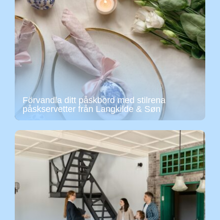
Förvandla ditt påskbord med stilrena
påskservetter från Langkilde & Søn