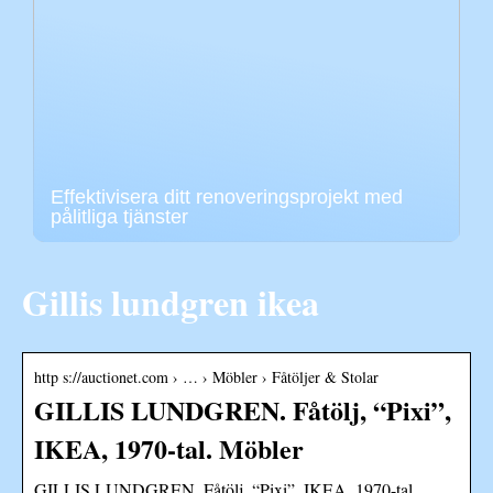
Effektivisera ditt renoveringsprojekt med
pålitliga tjänster
Gillis lundgren ikea
http s://auctionet.com › … › Möbler › Fåtöljer & Stolar
GILLIS LUNDGREN. Fåtölj, “Pixi”,
IKEA, 1970-tal. Möbler
GILLIS LUNDGREN. Fåtölj, “Pixi”, IKEA, 1970-tal.