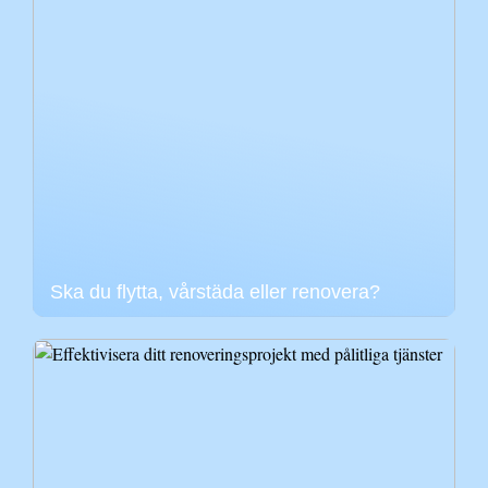
Ska du flytta, vårstäda eller renovera?