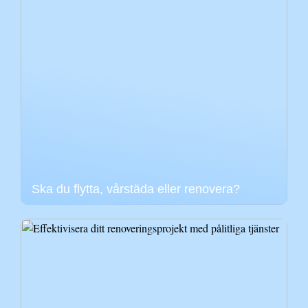
Ska du flytta, vårstäda eller renovera?