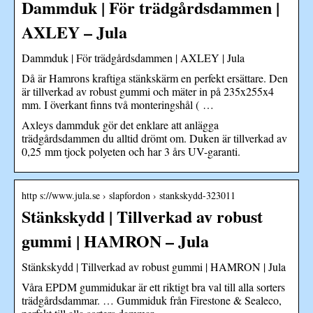
Dammduk | För trädgårdsdammen |
AXLEY – Jula
Dammduk | För trädgårdsdammen | AXLEY | Jula
Då är Hamrons kraftiga stänkskärm en perfekt ersättare. Den
är tillverkad av robust gummi och mäter in på 235x255x4
mm. I överkant finns två monteringshål ( …
Axleys dammduk gör det enklare att anlägga
trädgårdsdammen du alltid drömt om. Duken är tillverkad av
0,25 mm tjock polyeten och har 3 års UV-garanti.
http s://www.jula.se › slapfordon › stankskydd-323011
Stänkskydd | Tillverkad av robust
gummi | HAMRON – Jula
Stänkskydd | Tillverkad av robust gummi | HAMRON | Jula
Våra EPDM gummidukar är ett riktigt bra val till alla sorters
trädgårdsdammar. … Gummiduk från Firestone & Sealeco,