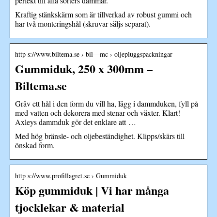
perfekt till alla sorters dammar.
Kraftig stänkskärm som är tillverkad av robust gummi och
har två monteringshål (skruvar säljs separat).
http s://www.biltema.se › bil—mc › oljepluggspackningar
Gummiduk, 250 x 300mm –
Biltema.se
Gräv ett hål i den form du vill ha, lägg i dammduken, fyll på
med vatten och dekorera med stenar och växter. Klart!
Axleys dammduk gör det enklare att …
Med hög bränsle- och oljebeständighet. Klipps/skärs till
önskad form.
http s://www.profillagret.se › Gummiduk
Köp gummiduk | Vi har många
tjocklekar & material