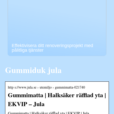
Effektivisera ditt renoveringsprojekt med
pålitliga tjänster
Gummiduk jula
http s://www.jula.se › utemiljo › gummimatta-021740
Gummimatta | Halksäker räfflad yta |
EKVIP – Jula
Gummimatta | Halksäker räfflad yta | EKVIP | Jula