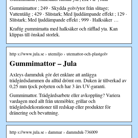
Gummimattor ; 249 · Skydda golv/ytor från slitage;
Vattentålig ; 429 · Slitstark; Med ljuddämpande effekt ; 129 ·
Slitstark; Med ljuddämpande effekt ; 999 · Halksäker …
Kraftig gummimatta med halksäker och räfflad yta. Kan
klippas till önskad storlek.
http s://www.jula.se › utemiljo › utemattor-och-plastgolv
Gummimattor – Jula
Axleys dammduk gör det enklare att anlägga
trädgårdsdammen du alltid drömt om. Duken är tillverkad av
0,25 mm tjock polyeten och har 3 års UV-garanti.
Gummimattor. Trädgårdsarbete eller avkoppling? Variera
vardagen med allt från utemöbler, grillar och
trädgårdsdekorationer till redskap eller produkter för
dränering och bevattning.
http s://www.jula.se › dammar › dammduk-736009