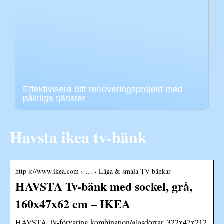
Effektivisera ditt renoveringsprojekt med
pålitliga tjänster
Havsta ikea tv-bänk
http s://www.ikea.com › … › Låga & smala TV-bänkar
HAVSTA Tv-bänk med sockel, grå,
160x47x62 cm – IKEA
HAVSTA Tv-förvaring kombination/glasdörrar, 322x47x212