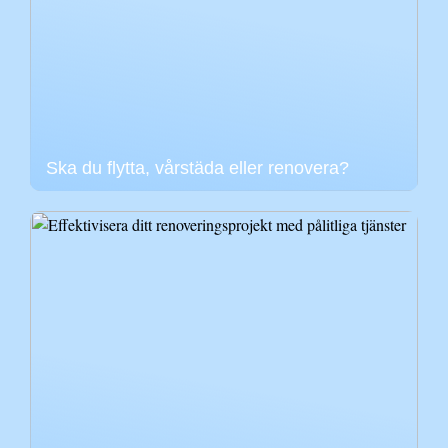
Ska du flytta, vårstäda eller renovera?