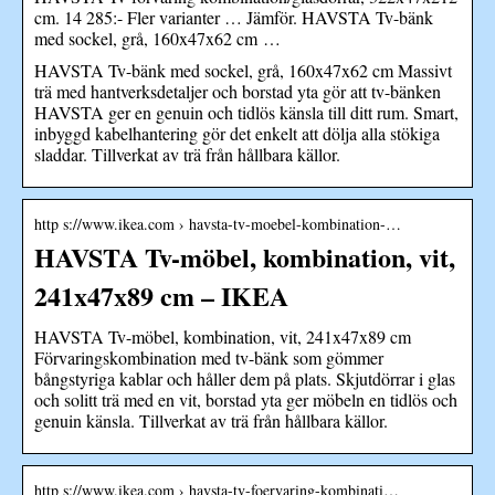
cm. 14 285:- Fler varianter … Jämför. HAVSTA Tv-bänk
med sockel, grå, 160x47x62 cm …
HAVSTA Tv-bänk med sockel, grå, 160x47x62 cm Massivt
trä med hantverksdetaljer och borstad yta gör att tv-bänken
HAVSTA ger en genuin och tidlös känsla till ditt rum. Smart,
inbyggd kabelhantering gör det enkelt att dölja alla stökiga
sladdar. Tillverkat av trä från hållbara källor.
http s://www.ikea.com › havsta-tv-moebel-kombination-…
HAVSTA Tv-möbel, kombination, vit,
241x47x89 cm – IKEA
HAVSTA Tv-möbel, kombination, vit, 241x47x89 cm
Förvaringskombination med tv-bänk som gömmer
bångstyriga kablar och håller dem på plats. Skjutdörrar i glas
och solitt trä med en vit, borstad yta ger möbeln en tidlös och
genuin känsla. Tillverkat av trä från hållbara källor.
http s://www.ikea.com › havsta-tv-foervaring-kombinati…