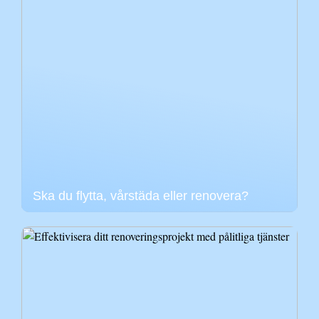
Ska du flytta, vårstäda eller renovera?