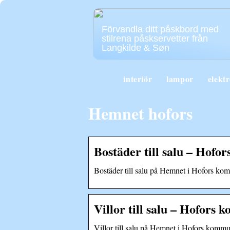
Förvandla ditt påskbord med
stilrena påskservetter från
Langkilde & Søn
interiör
lampor
elekt
Hemnet hofors
Bostäder till salu – Hof
Bostäder till salu på Hemnet i Hofors ko
Villor till salu – Hofor
Villor till salu på Hemnet i Hofors komm