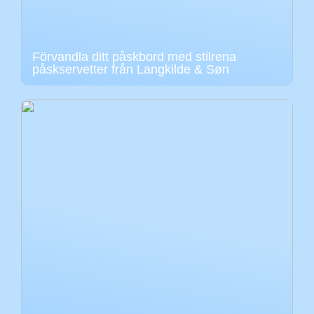
Förvandla ditt påskbord med stilrena
påskservetter från Langkilde & Søn