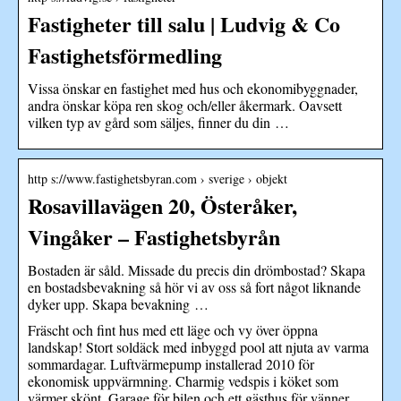
Fastigheter till salu | Ludvig & Co
Fastighetsförmedling
Vissa önskar en fastighet med hus och ekonomibyggnader,
andra önskar köpa ren skog och/eller åkermark. Oavsett
vilken typ av gård som säljes, finner du din …
http s://www.fastighetsbyran.com › sverige › objekt
Rosavillavägen 20, Österåker,
Vingåker – Fastighetsbyrån
Bostaden är såld. Missade du precis din drömbostad? Skapa
en bostadsbevakning så hör vi av oss så fort något liknande
dyker upp. Skapa bevakning …
Fräscht och fint hus med ett läge och vy över öppna
landskap! Stort soldäck med inbyggd pool att njuta av varma
sommardagar. Luftvärmepump installerad 2010 för
ekonomisk uppvärmning. Charmig vedspis i köket som
värmer skönt. Garage för bilen och ett gästhus för vänner