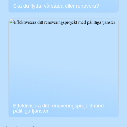
Ska du flytta, vårstäda eller renovera?
Effektivisera ditt renoveringsprojekt med
pålitliga tjänster