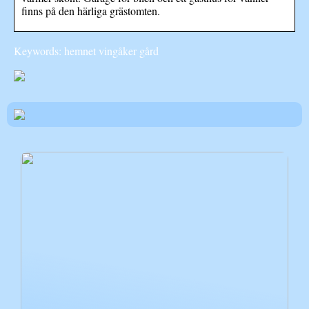
finns på den härliga grästomten.
Keywords: hemnet vingåker gård