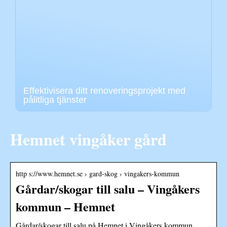
Effektivisera ditt renoveringsprojekt med
pålitliga tjänster
Hemnet vingåker gård
http s://www.hemnet.se › gard-skog › vingakers-kommun
Gårdar/skogar till salu – Vingåkers
kommun – Hemnet
Gårdar/skogar till salu på Hemnet i Vingåkers kommun.