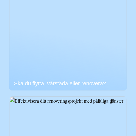
Ska du flytta, vårstäda eller renovera?