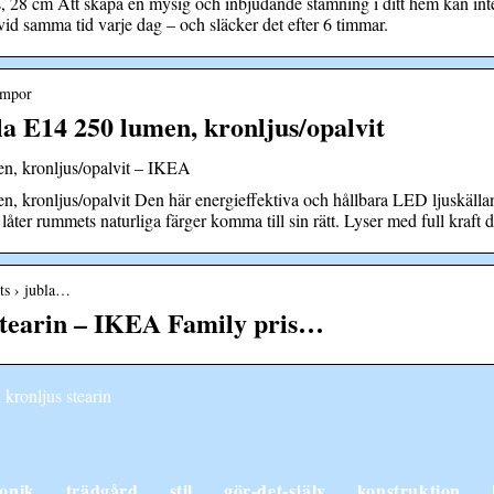
m Att skapa en mysig och inbjudande stämning i ditt hem kan inte b
vid samma tid varje dag – och släcker det efter 6 timmar.
ampor
E14 250 lumen, kronljus/opalvit
, kronljus/opalvit – IKEA
ronljus/opalvit Den här energieffektiva och hållbara LED ljuskällan 
 låter rummets naturliga färger komma till sin rätt. Lyser med full kraft 
ts › jubla…
tearin – IKEA Family pris…
 kronljus stearin
ronik
trädgård
stil
gör-det-själv
konstruktion