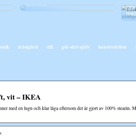
renovera?
Effe
med 
ronik
trädgård
stil
gör-det-själv
konstruktion
t, vit – IKEA
ner med en lugn och klar låga eftersom det är gjort av 100% stearin. Mate
s