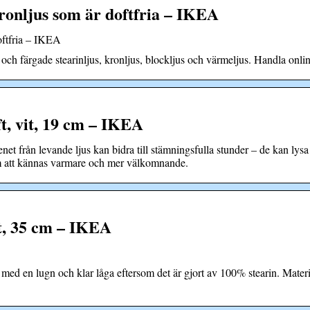
kronljus som är doftfria – IKEA
oftfria – IKEA
a och färgade stearinljus, kronljus, blockljus och värmeljus. Handla onlin
, vit, 19 cm – IKEA
et från levande ljus kan bidra till stämningsfulla stunder – de kan l
um att kännas varmare och mer välkomnande.
t, 35 cm – IKEA
med en lugn och klar låga eftersom det är gjort av 100% stearin. Material