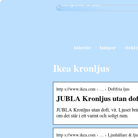
Langkilde & Søn
interiör
lampor
elekt
Ikea kronljus
http s://www.ikea.com › … › Doftfria ljus
JUBLA Kronljus utan dof
JUBLA Kronljus utan doft, vit. Ljuset brin
om det står i ett varmt och soligt rum.
http s://www.ikea.com › … › Ljushållare & lju