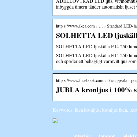
ÄDELLÖVTRÄD LED ljus, vit/inomhus, 28 c
inbyggda timern tänder automatiskt ljuset 
http s://www.ikea.com › … › Standard LED-l
SOLHETTA LED ljuskälla 
SOLHETTA LED ljuskälla E14 250 lumen
SOLHETTA LED ljuskälla E14 250 lumen, k
och sprider ett behagligt varmvitt ljus som
http s://www.facebook.com › ikeauppsala › pos
JUBLA kronljus i 100% s
Keywords: ikea kronljus, kronljus ikea, ikea
interiör
lampor
elekt