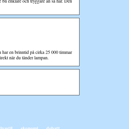
li enklare och tryggare än så här. Den
har en brinntid på cirka 25 000 timmar
direkt när du tänder lampan.
livsstil
ekonomi
debatt