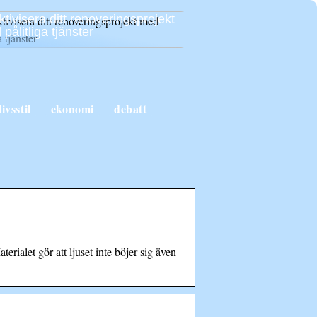
ktivisera ditt renoveringsprojekt
pålitliga tjänster
livsstil
ekonomi
debatt
rialet gör att ljuset inte böjer sig även