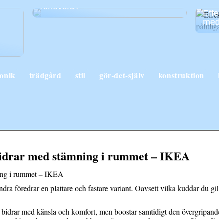
renovera?
Effe
med 
ronik
trädgård
stil
gör-det-själv
konstruktion
idrar med stämning i rummet – IKEA
ing i rummet – IKEA
ra föredrar en plattare och fastare variant. Oavsett vilka kuddar du gill
bidrar med känsla och komfort, men boostar samtidigt den övergripande