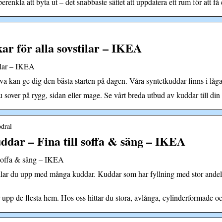
renkla att byta ut – det snabbaste sättet att uppdatera ett rum för att få e
kar för alla sovstilar – IKEA
tilar – IKEA
va kan ge dig den bästa starten på dagen. Våra syntetkuddar finns i låga
 sover på rygg, sidan eller mage. Se vårt breda utbud av kuddar till din 
dral
dar – Fina till soffa & säng – IKEA
 soffa & säng – IKEA
bullar du upp med många kuddar. Kuddar som har fyllning med stor andel 
upp de flesta hem. Hos oss hittar du stora, avlånga, cylinderformade oc