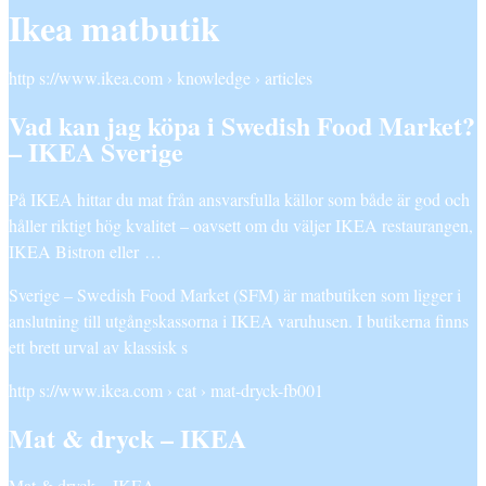
Ikea matbutik
http s://www.ikea.com › knowledge › articles
Vad kan jag köpa i Swedish Food Market?
– IKEA Sverige
På IKEA hittar du mat från ansvarsfulla källor som både är god och
håller riktigt hög kvalitet – oavsett om du väljer IKEA restaurangen,
IKEA Bistron eller …
Sverige – Swedish Food Market (SFM) är matbutiken som ligger i
anslutning till utgångskassorna i IKEA varuhusen. I butikerna finns
ett brett urval av klassisk s
http s://www.ikea.com › cat › mat-dryck-fb001
Mat & dryck – IKEA
Mat & dryck – IKEA