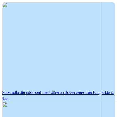
Förvandla ditt påskbord med stilrena påskservetter från Langkilde &
Søn