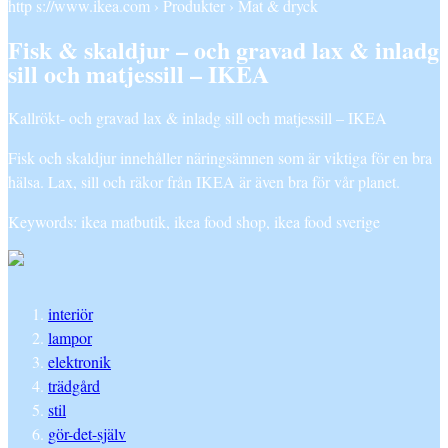
http s://www.ikea.com › Produkter › Mat & dryck
Fisk & skaldjur – och gravad lax & inladg
sill och matjessill – IKEA
Kallrökt- och gravad lax & inladg sill och matjessill – IKEA
Fisk och skaldjur innehåller näringsämnen som är viktiga för en bra
hälsa. Lax, sill och räkor från IKEA är även bra för vår planet.
Keywords: ikea matbutik, ikea food shop, ikea food sverige
interiör
lampor
elektronik
trädgård
stil
gör-det-själv