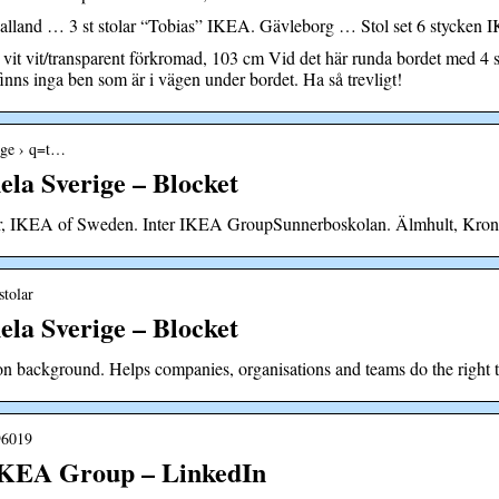
land … 3 st stolar “Tobias” IKEA. Gävleborg … Stol set 6 stycken IK
vit/transparent förkromad, 103 cm Vid det här runda bordet med 4 stol
finns inga ben som är i vägen under bordet. Ha så trevligt!
rige › q=t…
hela Sverige – Blocket
er, IKEA of Sweden. Inter IKEA GroupSunnerboskolan. Älmhult, Krono
stolar
hela Sverige – Blocket
 background. Helps companies, organisations and teams do the right th
696019
 IKEA Group – LinkedIn