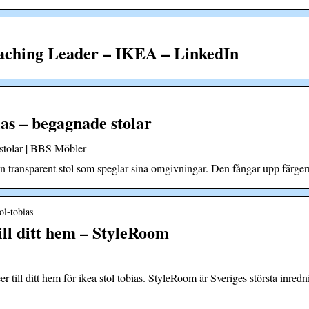
oaching Leader – IKEA – LinkedIn
as – begagnade stolar
stolar | BBS Möbler
n transparent stol som speglar sina omgivningar. Den fångar upp färg
ol-tobias
till ditt hem – StyleRoom
éer till ditt hem för ikea stol tobias. StyleRoom är Sveriges största inr