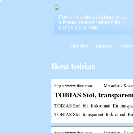
Förvandla ditt påskbord med
stilrena påskservetter från
Langkilde & Søn
interiör
lampor
elekt
Ikea tobias
http s://www.ikea.com › … › Matstolar › Kökss
TOBIAS Stol, transparen
TOBIAS Stol, blå, förkromad. En transpar
TOBIAS Stol, transparent, förkromad. En 
http s://www.ikea.com › … › Matstolar › Kökss