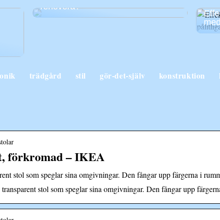
renovera?
Effe
med 
ronik
trädgård
stil
gör-det-själv
konstruktion
tolar
t, förkromad – IKEA
ent stol som speglar sina omgivningar. Den fångar upp färgerna i ru
transparent stol som speglar sina omgivningar. Den fångar upp färger
tolar