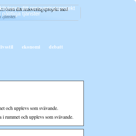
ktivisera ditt renoveringsprojekt
pålitliga tjänster
livsstil
ekonomi
debatt
mmet och upplevs som svävande.
na i rummet och upplevs som svävande.