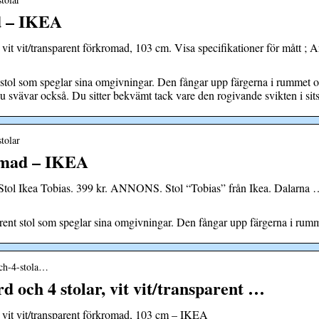
d – IKEA
 vit/transparent förkromad, 103 cm. Visa specifikationer för mått ; 
stol som speglar sina omgivningar. Den fångar upp färgerna i rummet 
du svävar också. Du sitter bekvämt tack vare den rogivande svikten i si
tolar
omad – IKEA
. Stol Ikea Tobias. 399 kr. ANNONS. Stol “Tobias” från Ikea. Dalarn
ent stol som speglar sina omgivningar. Den fångar upp färgerna i ru
och-4-stola…
ch 4 stolar, vit vit/transparent …
t vit/transparent förkromad, 103 cm – IKEA