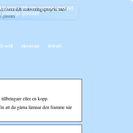
ktivisera ditt renoveringsprojekt
pålitliga tjänster
livsstil
ekonomi
debatt
illbringare eller en kopp.
n att du gärna lämnar den framme när