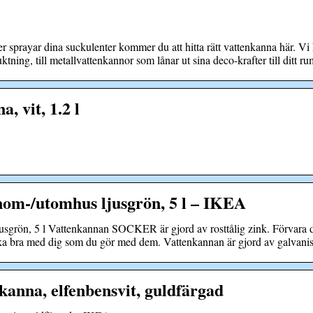
 sprayar dina suckulenter kommer du att hitta rätt vattenkanna här. Vi ha
uktning, till metallvattenkannor som lånar ut sina deco-krafter till ditt ru
 vit, 1.2 l
m-/utomhus ljusgrön, 5 l – IKEA
rön, 5 l Vattenkannan SOCKER är gjord av rosttålig zink. Förvara d
ika bra med dig som du gör med dem. Vattenkannan är gjord av galvaniser
na, elfenbensvit, guldfärgad