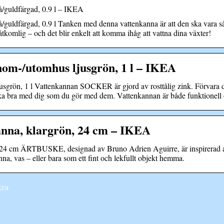
uldfärgad, 0.9 l – IKEA
färgad, 0.9 l Tanken med denna vattenkanna är att den ska vara så 
åtkomlig – och det blir enkelt att komma ihåg att vattna dina växter!
m-/utomhus ljusgrön, 1 l – IKEA
rön, 1 l Vattenkannan SOCKER är gjord av rosttålig zink. Förvara d
ika bra med dig som du gör med dem. Vattenkannan är både funktionell 
na, klargrön, 24 cm – IKEA
 cm ÄRTBUSKE, designad av Bruno Adrien Aguirre, är inspirerad av k
a, vas – eller bara som ett fint och lekfullt objekt hemma.
kea