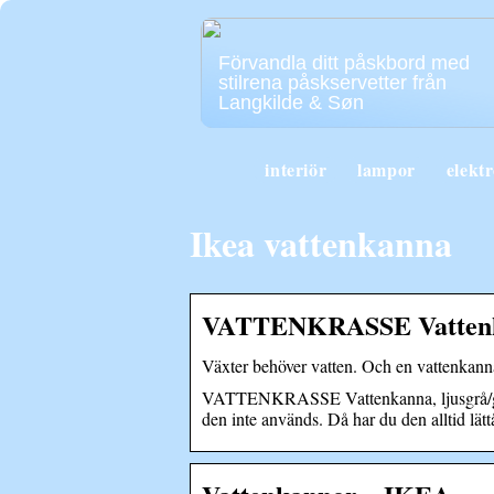
Förvandla ditt påskbord med
stilrena påskservetter från
Langkilde & Søn
interiör
lampor
elekt
Ikea vattenkanna
VATTENKRASSE Vattenkan
Växter behöver vatten. Och en vattenkanna
VATTENKRASSE Vattenkanna, ljusgrå/guldf
den inte används. Då har du den alltid lätt