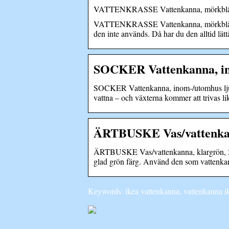
VATTENKRASSE Vattenkanna, mörkblå/g
VATTENKRASSE Vattenkanna, mörkblå/guld
den inte används. Då har du den alltid lätt
SOCKER Vattenkanna, ino
SOCKER Vattenkanna, inom-/utomhus ljusg
vattna – och växterna kommer att trivas l
ÄRTBUSKE Vas/vattenkan
ÄRTBUSKE Vas/vattenkanna, klargrön, 24
glad grön färg. Använd den som vattenkann
Keywords: ikea vattenkanna, vattenkanna i