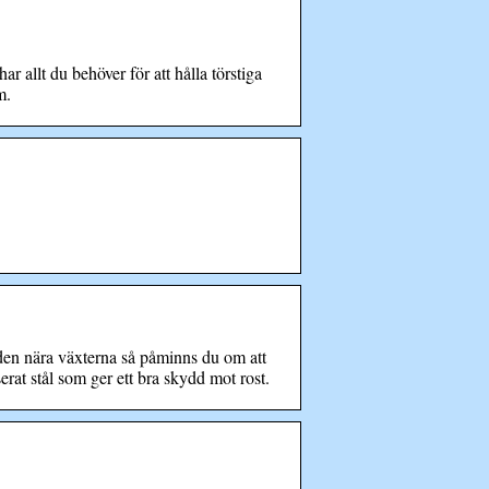
r allt du behöver för att hålla törstiga
m.
en nära växterna så påminns du om att
at stål som ger ett bra skydd mot rost.