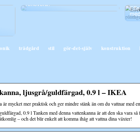
renovera?
Effe
med 
ronik
trädgård
stil
gör-det-själv
konstruktion
na, ljusgrå/guldfärgad, 0.9 l – IKEA
 är mycket mer praktisk och ger mindre stänk än om du vattnar med en t
ärgad, 0.9 l Tanken med denna vattenkanna är att den ska vara så fi
åtkomlig – och det blir enkelt att komma ihåg att vattna dina växter!