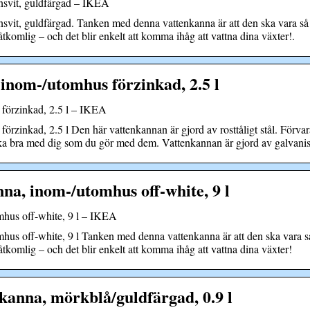
vit, guldfärgad – IKEA
 guldfärgad. Tanken med denna vattenkanna är att den ska vara så f
åtkomlig – och det blir enkelt att komma ihåg att vattna dina växter!.
om-/utomhus förzinkad, 2.5 l
örzinkad, 2.5 l – IKEA
nkad, 2.5 l Den här vattenkannan är gjord av rosttåligt stål. Förvar
ika bra med dig som du gör med dem. Vattenkannan är gjord av galvaniser
 inom-/utomhus off-white, 9 l
s off-white, 9 l – IKEA
ff-white, 9 l Tanken med denna vattenkanna är att den ska vara så 
åtkomlig – och det blir enkelt att komma ihåg att vattna dina växter!
na, mörkblå/guldfärgad, 0.9 l