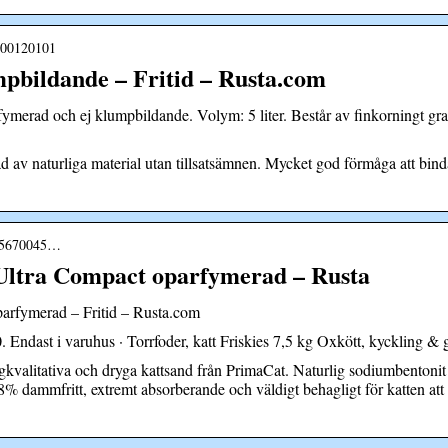
6700120101
mpbildande – Fritid – Rusta.com
ymerad och ej klumpbildande. Volym: 5 liter. Består av finkorningt gran
d av naturliga material utan tillsatsämnen. Mycket god förmåga att binda 
p75670045…
Ultra Compact oparfymerad – Rusta
arfymerad – Fritid – Rusta.com
Endast i varuhus · Torrfoder, katt Friskies 7,5 kg Oxkött, kyckling & g
alitativa och dryga kattsand från PrimaCat. Naturlig sodiumbentonit b
8% dammfritt, extremt absorberande och väldigt behagligt för katten att