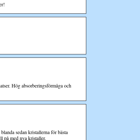
er!
lsatser. Hög absorberingsförmåga och
 blanda sedan kristallerna för bästa
ll på med nya kristaller.