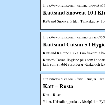
http s://www.rusta.com › kattsand-snowcat-p
Kattsand Snowcat 10 l Kl
Kattsand Snowcat 5 liter. Tillverkad av 100
http s://www.rusta.com › kattsand-catsan-p75
Kattsand Catsan 5 l Hygie
Kattsand Klumpe 10 kg. Grå finkornig katts
Kattströ Catsan Hygiene plus som är oparf
kalk som snabbt absorberar vätska och luk
http s://www.rusta.com › fritid › husdjur › katt
Katt – Rusta
Katt – Rusta
5 liter. Kristaller gjorda av kiselpärlor.