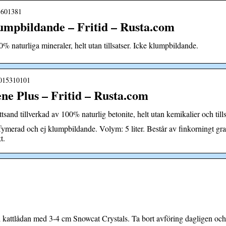
75601381
umpbildande – Fritid – Rusta.com
% naturliga mineraler, helt utan tillsatser. Icke klumpbildande.
6015310101
ne Plus – Fritid – Rusta.com
and tillverkad av 100% naturlig betonite, helt utan kemikalier och tills
ymerad och ej klumpbildande. Volym: 5 liter. Består av finkorningt gran
t.
 Fyll kattlådan med 3-4 cm Snowcat Crystals. Ta bort avföring dagligen oc