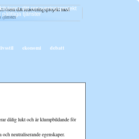
ktivisera ditt renoveringsprojekt
pålitliga tjänster
livsstil
ekonomi
debatt
rar dålig lukt och är klumpbildande för
a och neutraliserande egenskaper.