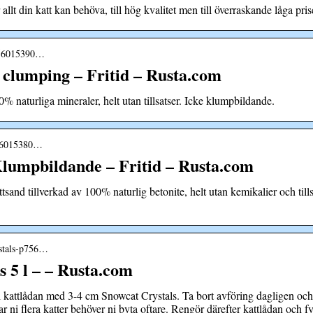
 allt din katt kan behöva, till hög kvalitet men till överraskande låga pris
p756015390…
 clumping – Fritid – Rusta.com
% naturliga mineraler, helt utan tillsatser. Icke klumpbildande.
756015380…
lumpbildande – Fritid – Rusta.com
sand tillverkad av 100% naturlig betonite, helt utan kemikalier och til
ystals-p756…
 5 l – – Rusta.com
Fyll kattlådan med 3-4 cm Snowcat Crystals. Ta bort avföring dagligen och
 har ni flera katter behöver ni byta oftare. Rengör därefter kattlådan och fy