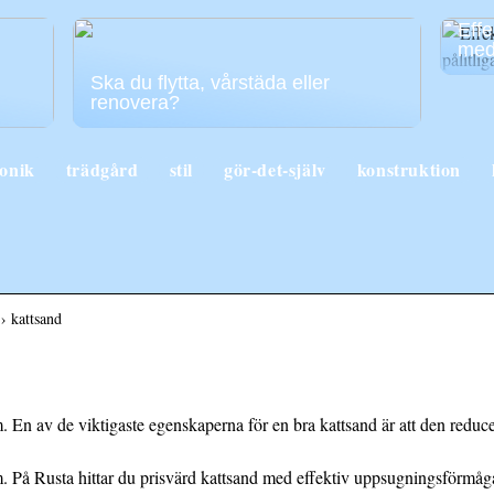
Effe
med 
Ska du flytta, vårstäda eller
renovera?
ronik
trädgård
stil
gör-det-själv
konstruktion
 › kattsand
 En av de viktigaste egenskaperna för en bra kattsand är att den reduce
. På Rusta hittar du prisvärd kattsand med effektiv uppsugningsförmåg