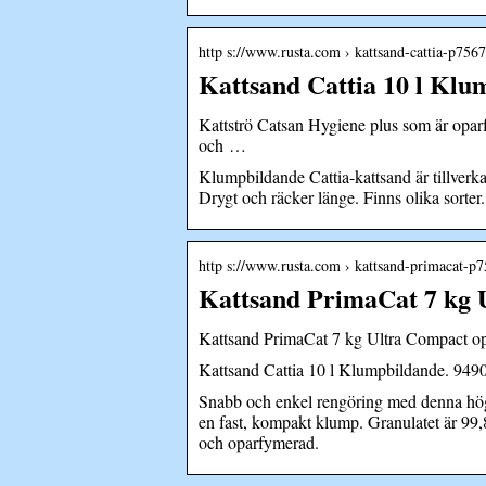
http s://www.rusta.com › kattsand-cattia-p75
Kattsand Cattia 10 l Klu
Kattströ Catsan Hygiene plus som är oparf
och …
Klumpbildande Cattia-kattsand är tillverka
Drygt och räcker länge. Finns olika sorter.
http s://www.rusta.com › kattsand-primacat-
Kattsand PrimaCat 7 kg 
Kattsand PrimaCat 7 kg Ultra Compact op
Kattsand Cattia 10 l Klumpbildande. 9490. 
Snabb och enkel rengöring med denna högkv
en fast, kompakt klump. Granulatet är 99,
och oparfymerad.