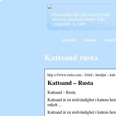
Förvandla ditt påskbord med
stilrena påskservetter från
Langkilde & Søn
interiör
lampor
elekt
Kattsand rusta
http s://www.rusta.com › fritid › husdjur › katt
Kattsand – Rusta
Kattsand – Rusta
Kattsand är en nödvändighet i kattens hem.
enkelt …
Kattsand är en nödvändighet i kattens hem