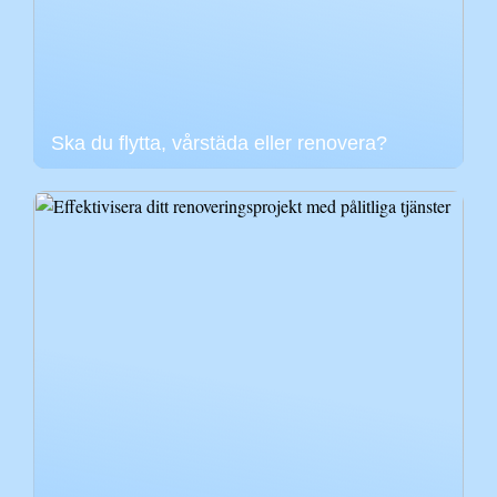
Ska du flytta, vårstäda eller renovera?