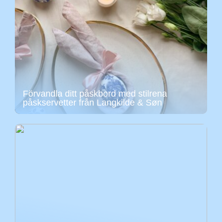
Förvandla ditt påskbord med stilrena
påskservetter från Langkilde & Søn