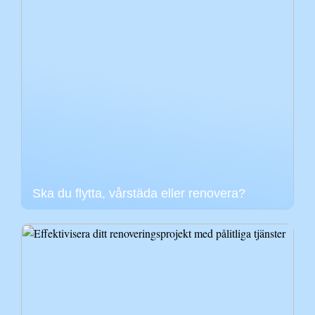
Ska du flytta, vårstäda eller renovera?