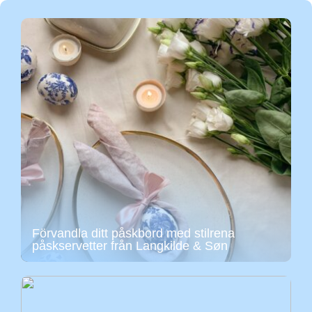
Förvandla ditt påskbord med stilrena
påskservetter från Langkilde & Søn