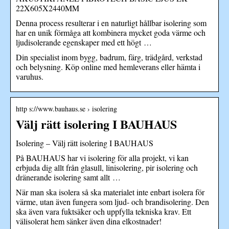
22X605X2440MM
Denna process resulterar i en naturligt hållbar isolering som
har en unik förmåga att kombinera mycket goda värme och
ljudisolerande egenskaper med ett högt …
Din specialist inom bygg, badrum, färg, trädgård, verkstad
och belysning. Köp online med hemleverans eller hämta i
varuhus.
http s://www.bauhaus.se › isolering
Välj rätt isolering I BAUHAUS
Isolering – Välj rätt isolering I BAUHAUS
På BAUHAUS har vi isolering för alla projekt, vi kan
erbjuda dig allt från glasull, linisolering, pir isolering och
dränerande isolering samt allt …
När man ska isolera så ska materialet inte enbart isolera för
värme, utan även fungera som ljud- och brandisolering. Den
ska även vara fuktsäker och uppfylla tekniska krav. Ett
välisolerat hem sänker även dina elkostnader!