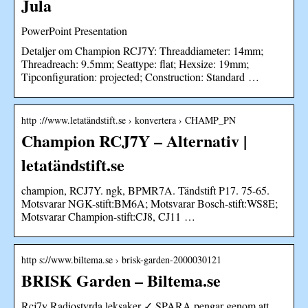
Jula
PowerPoint Presentation
Detaljer om Champion RCJ7Y: Threaddiameter: 14mm;
Threadreach: 9.5mm; Seattype: flat; Hexsize: 19mm;
Tipconfiguration: projected; Construction: Standard …
http ://www.letatändstift.se › konvertera › CHAMP_PN
Champion RCJ7Y – Alternativ |
letatändstift.se
champion, RCJ7Y. ngk, BPMR7A. Tändstift P17. 75-65.
Motsvarar NGK-stift:BM6A; Motsvarar Bosch-stift:WS8E;
Motsvarar Champion-stift:CJ8, CJ11 …
http s://www.biltema.se › brisk-garden-2000030121
BRISK Garden – Biltema.se
Rcj7y Radiostyrda leksaker ✓ SPARA pengar genom att