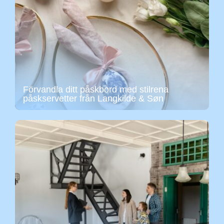
Förvandla ditt påskbord med stilrena
påskservetter från Langkilde & Søn