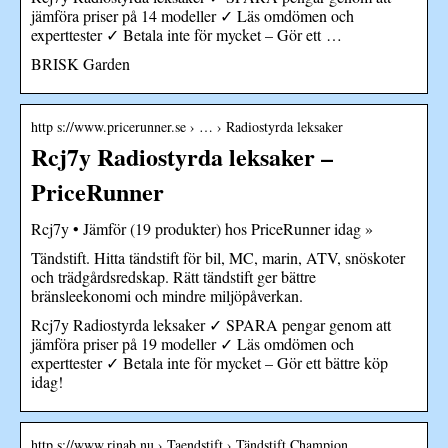
jämföra priser på 14 modeller ✓ Läs omdömen och
experttester ✓ Betala inte för mycket – Gör ett …
BRISK Garden
http s://www.pricerunner.se › … › Radiostyrda leksaker
Rcj7y Radiostyrda leksaker –
PriceRunner
Rcj7y • Jämför (19 produkter) hos PriceRunner idag »
Tändstift. Hitta tändstift för bil, MC, marin, ATV, snöskoter
och trädgårdsredskap. Rätt tändstift ger bättre
bränsleekonomi och mindre miljöpåverkan.
Rcj7y Radiostyrda leksaker ✓ SPARA pengar genom att
jämföra priser på 19 modeller ✓ Läs omdömen och
experttester ✓ Betala inte för mycket – Gör ett bättre köp
idag!
http s://www.rinab.nu › Taendstift › Tändstift Champion…