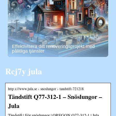
Effektivisera ditt renoveringsprojekt med
pålitliga tjänster
Rcj7y jula
http s://www.jula.se › snoslungor › tandstift-721218
Tändstift Q77-312-1 – Snöslungor –
Jula
Tändstift | För snöslungor | OREGON Q77-312-1 | Jula