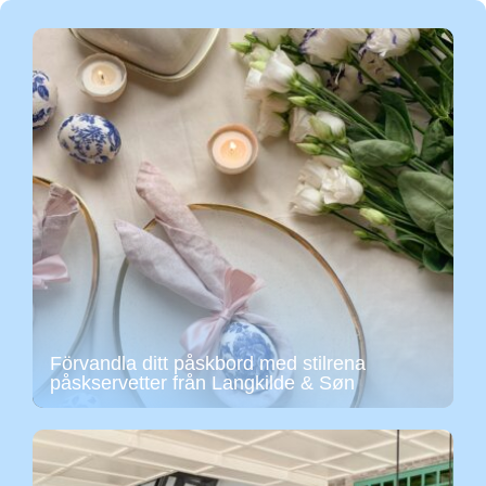
Förvandla ditt påskbord med stilrena
påskservetter från Langkilde & Søn