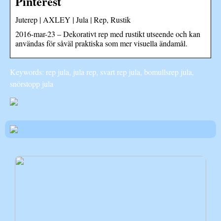
Pinterest
Juterep | AXLEY | Jula | Rep, Rustik
2016-mar-23 – Dekorativt rep med rustikt utseende och kan
användas för såväl praktiska som mer visuella ändamål.
Keywords: rep jula, jula rep, svart rep jula, bomullsrep jula,
snörstopp jula