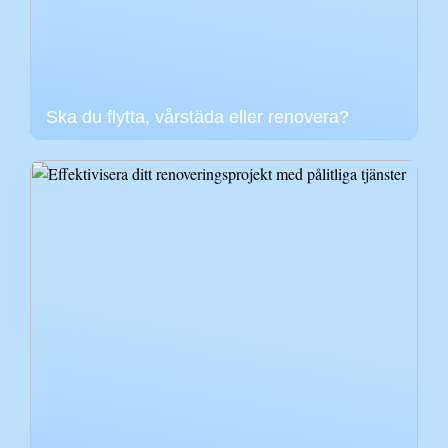
Ska du flytta, vårstäda eller renovera?