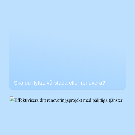
Ska du flytta, vårstäda eller renovera?