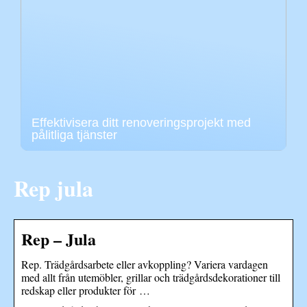
Effektivisera ditt renoveringsprojekt med
pålitliga tjänster
Rep jula
Rep – Jula
Rep. Trädgårdsarbete eller avkoppling? Variera vardagen
med allt från utemöbler, grillar och trädgårdsdekorationer till
redskap eller produkter för …