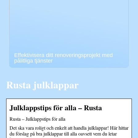
Effektivisera ditt renoveringsprojekt med
pålitliga tjänster
Rusta julklappar
Julklappstips för alla – Rusta
Rusta – Julklappstips för alla
Det ska vara roligt och enkelt att handla julklappar! Här hittar
du förslag på bra julklappar till alla oavsett vem du letar