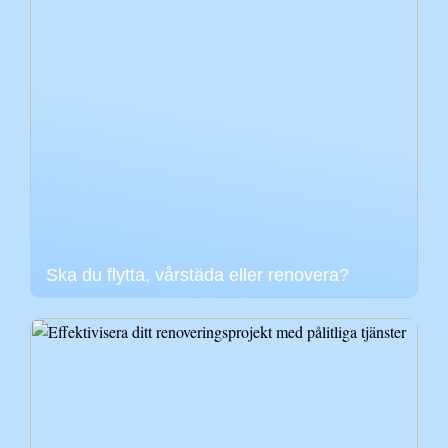
Ska du flytta, vårstäda eller renovera?