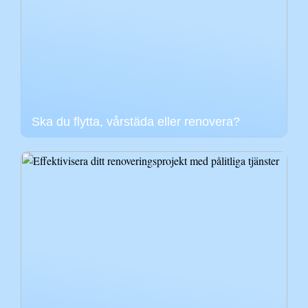
Ska du flytta, vårstäda eller renovera?