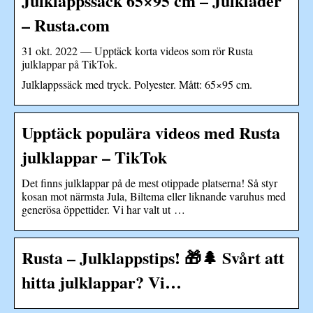
Julklappssäck 65×95 cm – Julkläder
– Rusta.com
31 okt. 2022 — Upptäck korta videos som rör Rusta
julklappar på TikTok.
Julklappssäck med tryck. Polyester. Mått: 65×95 cm.
Upptäck populära videos med Rusta
julklappar – TikTok
Det finns julklappar på de mest otippade platserna! Så styr
kosan mot närmsta Jula, Biltema eller liknande varuhus med
generösa öppettider. Vi har valt ut …
Rusta – Julklappstips! 🎁🌲 Svårt att
hitta julklappar? Vi…