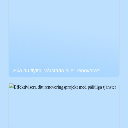
Ska du flytta, vårstäda eller renovera?