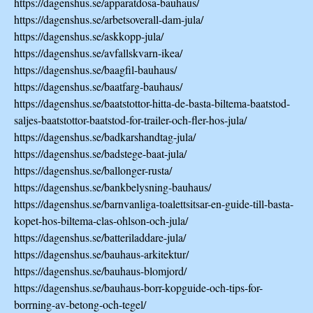
https://dagenshus.se/apparatdosa-bauhaus/
https://dagenshus.se/arbetsoverall-dam-jula/
https://dagenshus.se/askkopp-jula/
https://dagenshus.se/avfallskvarn-ikea/
https://dagenshus.se/baagfil-bauhaus/
https://dagenshus.se/baatfarg-bauhaus/
https://dagenshus.se/baatstottor-hitta-de-basta-biltema-baatstod-
saljes-baatstottor-baatstod-for-trailer-och-fler-hos-jula/
https://dagenshus.se/badkarshandtag-jula/
https://dagenshus.se/badstege-baat-jula/
https://dagenshus.se/ballonger-rusta/
https://dagenshus.se/bankbelysning-bauhaus/
https://dagenshus.se/barnvanliga-toalettsitsar-en-guide-till-basta-
kopet-hos-biltema-clas-ohlson-och-jula/
https://dagenshus.se/batteriladdare-jula/
https://dagenshus.se/bauhaus-arkitektur/
https://dagenshus.se/bauhaus-blomjord/
https://dagenshus.se/bauhaus-borr-kopguide-och-tips-for-
borrning-av-betong-och-tegel/