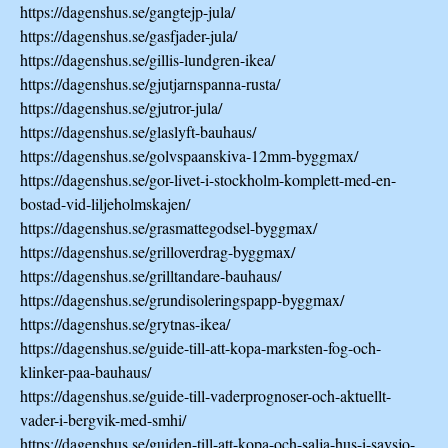
https://dagenshus.se/gangtejp-jula/
https://dagenshus.se/gasfjader-jula/
https://dagenshus.se/gillis-lundgren-ikea/
https://dagenshus.se/gjutjarnspanna-rusta/
https://dagenshus.se/gjutror-jula/
https://dagenshus.se/glaslyft-bauhaus/
https://dagenshus.se/golvspaanskiva-12mm-byggmax/
https://dagenshus.se/gor-livet-i-stockholm-komplett-med-en-
bostad-vid-liljeholmskajen/
https://dagenshus.se/grasmattegodsel-byggmax/
https://dagenshus.se/grilloverdrag-byggmax/
https://dagenshus.se/grilltandare-bauhaus/
https://dagenshus.se/grundisoleringspapp-byggmax/
https://dagenshus.se/grytnas-ikea/
https://dagenshus.se/guide-till-att-kopa-marksten-fog-och-
klinker-paa-bauhaus/
https://dagenshus.se/guide-till-vaderprognoser-och-aktuellt-
vader-i-bergvik-med-smhi/
https://dagenshus.se/guiden-till-att-kopa-och-salja-hus-i-savsjo-