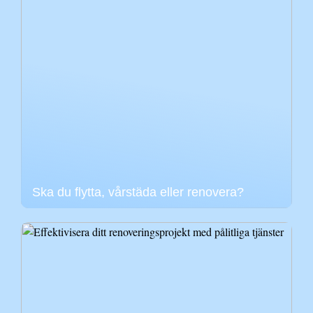
Ska du flytta, vårstäda eller renovera?