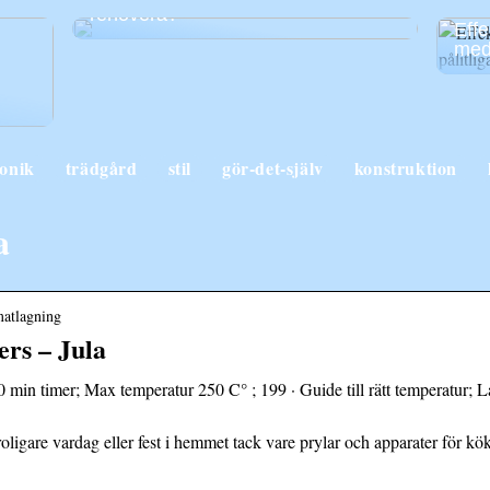
renovera?
Effe
med 
ronik
trädgård
stil
gör-det-själv
konstruktion
a
 matlagning
rs – Jula
 min timer; Max temperatur 250 C° ; 199 · Guide till rätt temperatur; L
ligare vardag eller fest i hemmet tack vare prylar och apparater för kö