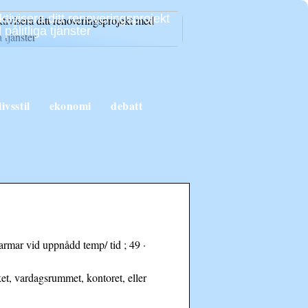
ktivisera ditt renoveringsprojekt
pålitliga tjänster
livsstil
ekonomi
debatt
armar vid uppnådd temp/ tid ; 49 ·
ket, vardagsrummet, kontoret, eller