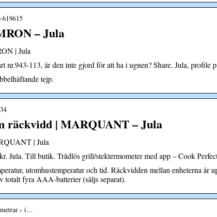
er-619615
AMRON – Jula
ON | Jula
r.943-113, är den inte gjord för att ha i ugnen? Share. Jula, profile pi
belhäftande tejp.
134
0 m räckvidd | MARQUANT – Jula
MARQUANT | Jula
Jula. Till butik. Trådlös grill/stektermometer med app – Cook Perfect
eratur, utomhustemperatur och tid. Räckvidden mellan enheterna är up
totalt fyra AAA-batterier (säljs separat).
ometrar › i…