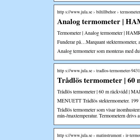
http s://www.jula.se › biltillbehor › termomet
Analog termometer | H
Termometer | Analog termometer | HAMR
Funderar på…Marquant stektermometer, art n
Analog termometer som monteras med dub
http s://www.jula.se › tradlos-termometer-943
Trådlös termometer | 6
Trådlös termometer | 60 m räckvidd | 
MENUETT Trådlös stektermometer. 199 kr. 
Trådlös termometer som visar inomhustemp
min-/maxtemperatur. Termometern drivs av 
http s://www.jula.se › matinstrument › ir-term