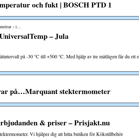
emperatur och fukt | BOSCH PTD 1
ometrar › i…
UniversalTemp – Jula
ätintervall på -30 °C till +500 °C. Med hjälp av tre mätlägen får du ett ex
erar på…Marquant stektermometer
rbjudanden & priser – Prisjakt.nu
ktermometer. Vi hjälper dig att hitta butiken för Kökstillbehör