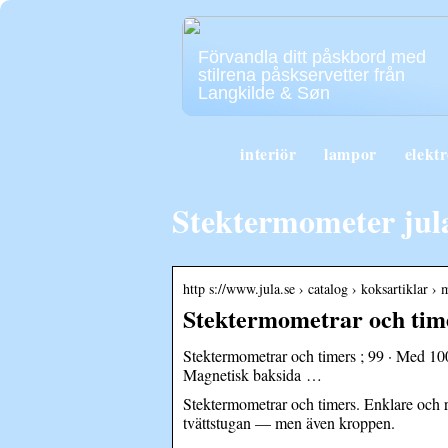
Förvandla ditt påskbord med
stilrena påskservetter från
Langkilde & Søn
interiör
lampor
elekt
Stektermometer jul
http s://www.jula.se › catalog › koksartiklar ›
Stektermometrar och time
Stektermometrar och timers ; 99 · Med 100
Magnetisk baksida …
Stektermometrar och timers. Enklare och ro
tvättstugan — men även kroppen.