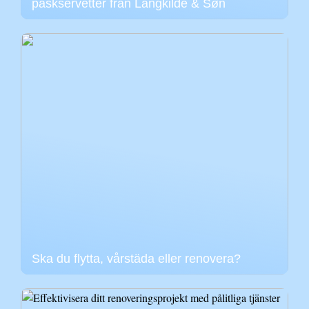
påskservetter från Langkilde & Søn
Ska du flytta, vårstäda eller renovera?