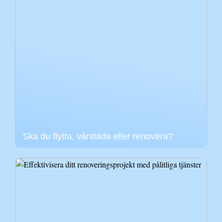
Ska du flytta, vårstäda eller renovera?