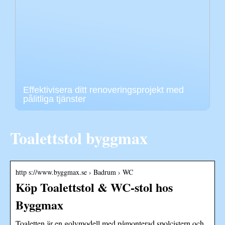
Effektivisera ditt renoveringsprojekt med
pålitliga tjänster
Toalettstol byggmax
http s://www.byggmax.se › Badrum › WC
Köp Toalettstol & WC-stol hos
Byggmax
Toaletten är en golvmodell med påmonterad spolcistern och