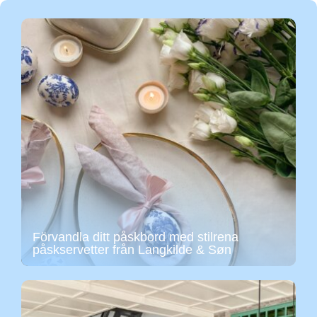
Förvandla ditt påskbord med stilrena
påskservetter från Langkilde & Søn