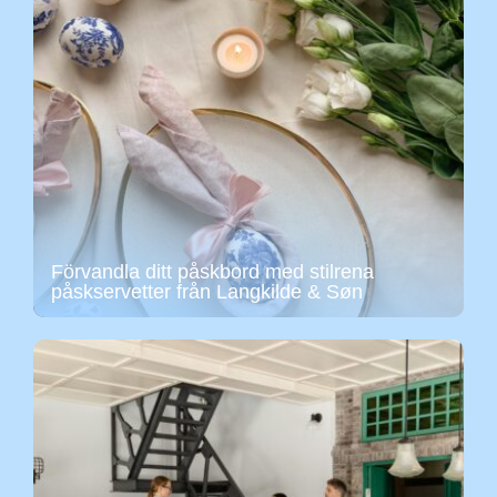
Förvandla ditt påskbord med stilrena
påskservetter från Langkilde & Søn