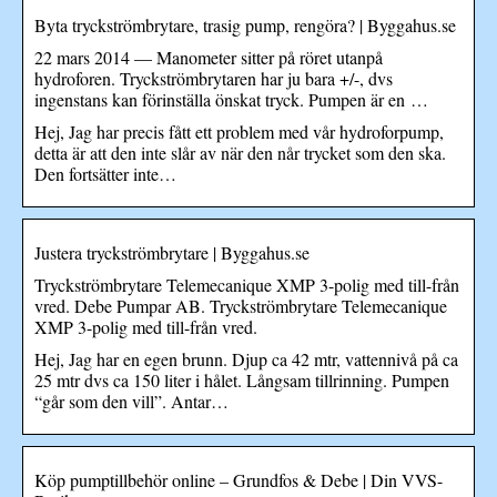
Byta tryckströmbrytare, trasig pump, rengöra? | Byggahus.se
22 mars 2014 — Manometer sitter på röret utanpå
hydroforen. Tryckströmbrytaren har ju bara +/-, dvs
ingenstans kan förinställa önskat tryck. Pumpen är en …
Hej, Jag har precis fått ett problem med vår hydroforpump,
detta är att den inte slår av när den når trycket som den ska.
Den fortsätter inte…
Justera tryckströmbrytare | Byggahus.se
Tryckströmbrytare Telemecanique XMP 3-polig med till-från
vred. Debe Pumpar AB. Tryckströmbrytare Telemecanique
XMP 3-polig med till-från vred.
Hej, Jag har en egen brunn. Djup ca 42 mtr, vattennivå på ca
25 mtr dvs ca 150 liter i hålet. Långsam tillrinning. Pumpen
“går som den vill”. Antar…
Köp pumptillbehör online – Grundfos & Debe | Din VVS-