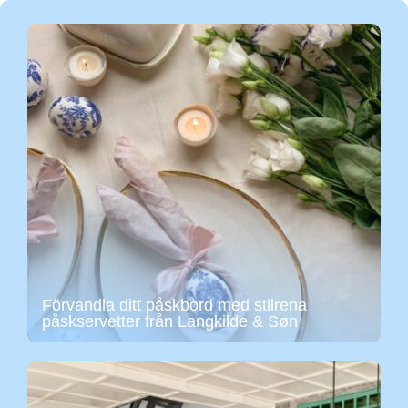
Förvandla ditt påskbord med stilrena
påskservetter från Langkilde & Søn