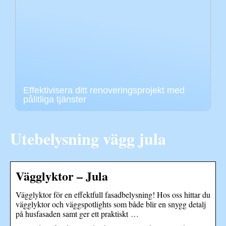
Effektivisera ditt renoveringsprojekt med
pålitliga tjänster
Utebelysning vägg jula
Vägglyktor – Jula
Vägglyktor för en effektfull fasadbelysning! Hos oss hittar du
vägglyktor och väggspotlights som både blir en snygg detalj
på husfasaden samt ger ett praktiskt …