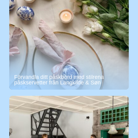
Förvandla ditt påskbord med stilrena
påskservetter från Langkilde & Søn