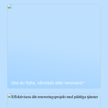
Ska du flytta, vårstäda eller renovera?