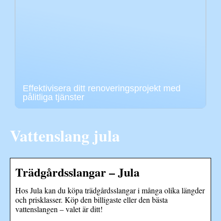
Effektivisera ditt renoveringsprojekt med
pålitliga tjänster
Vattenslang jula
Trädgårdsslangar – Jula
Hos Jula kan du köpa trädgårdsslangar i många olika längder
och prisklasser. Köp den billigaste eller den bästa
vattenslangen – valet är ditt!