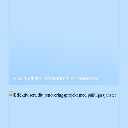
Ska du flytta, vårstäda eller renovera?