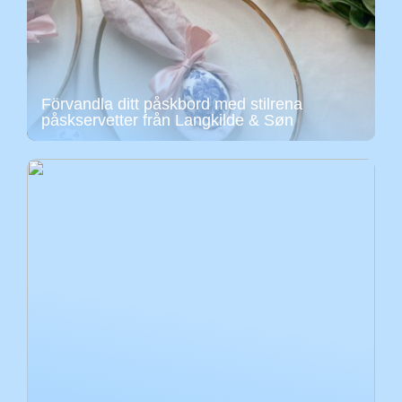
Förvandla ditt påskbord med stilrena
påskservetter från Langkilde & Søn