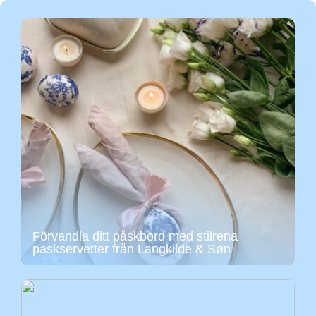
Förvandla ditt påskbord med stilrena
påskservetter från Langkilde & Søn