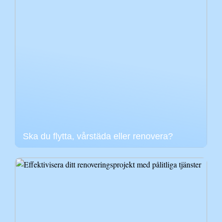
Ska du flytta, vårstäda eller renovera?