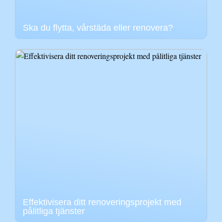
Ska du flytta, vårstäda eller renovera?
Effektivisera ditt renoveringsprojekt med
pålitliga tjänster