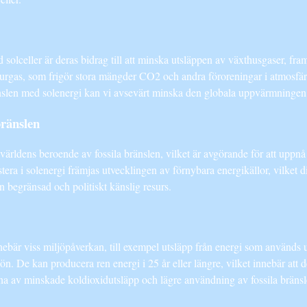
solceller är deras bidrag till att minska utsläppen av växthusgaser, fram
urgas, som frigör stora mängder CO2 och andra föroreningar i atmosfäre
ränslen med solenergi kan vi avsevärt minska den globala uppvärmningen 
bränslen
a världens beroende av fossila bränslen, vilket är avgörande för att upp
tera i solenergi främjas utvecklingen av förnybara energikällor, vilket 
 begränsad och politiskt känslig resurs.
innebär viss miljöpåverkan, till exempel utsläpp från energi som används
ön. De kan producera ren energi i 25 år eller längre, vilket innebär att 
a av minskade koldioxidutsläpp och lägre användning av fossila bränsl