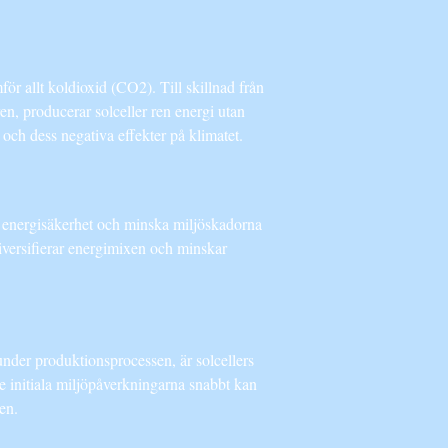
för allt koldioxid (CO2). Till skillnad från
n, producerar solceller ren energi utan
och dess negativa effekter på klimatet.
nå energisäkerhet och minska miljöskadorna
diversifierar energimixen och minskar
 under produktionsprocessen, är solcellers
de initiala miljöpåverkningarna snabbt kan
en.