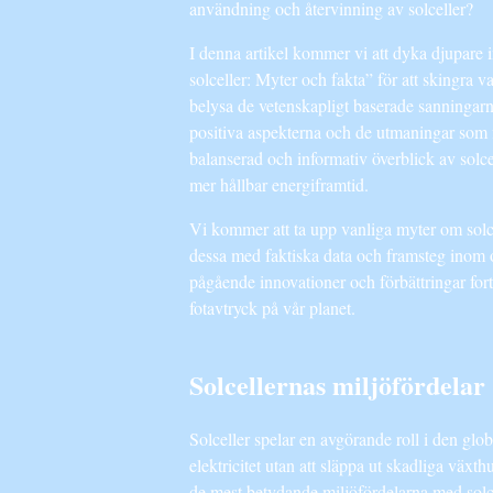
användning och återvinning av solceller?
I denna artikel kommer vi att dyka djupare 
solceller: Myter och fakta” för att skingra 
belysa de vetenskapligt baserade sanningar
positiva aspekterna och de utmaningar som fin
balanserad och informativ överblick av solcel
mer hållbar energiframtid.
Vi kommer att ta upp vanliga myter om solce
dessa med faktiska data och framsteg inom
pågående innovationer och förbättringar fort
fotavtryck på vår planet.
Solcellernas miljöfördelar
Solceller spelar en avgörande roll i den glo
elektricitet utan att släppa ut skadliga väx
de mest betydande miljöfördelarna med solce