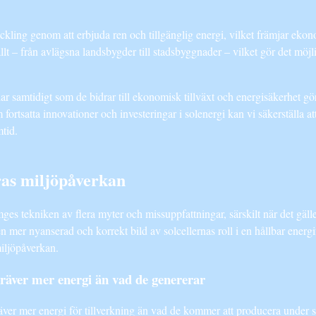
eckling genom att erbjuda ren och tillgänglig energi, vilket främjar ek
allt – från avlägsna landsbygder till stadsbyggnader – vilket gör det möjl
lar samtidigt som de bidrar till ekonomisk tillväxt och energisäkerhet g
tsatta innovationer och investeringar i solenergi kan vi säkerställa att d
tid.
ras miljöpåverkan
s tekniken av flera myter och missuppfattningar, särskilt när det gäller
en mer nyanserad och korrekt bild av solcellernas roll i en hållbar energ
iljöpåverkan.
kräver mer energi än vad de genererar
räver mer energi för tillverkning än vad de kommer att producera under 