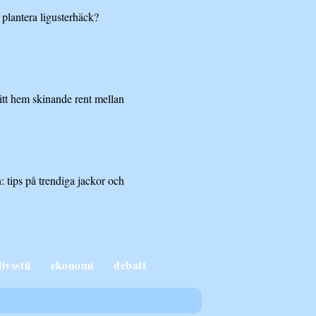
 plantera ligusterhäck?
ditt hem skinande rent mellan
 tips på trendiga jackor och
livsstil
ekonomi
debatt