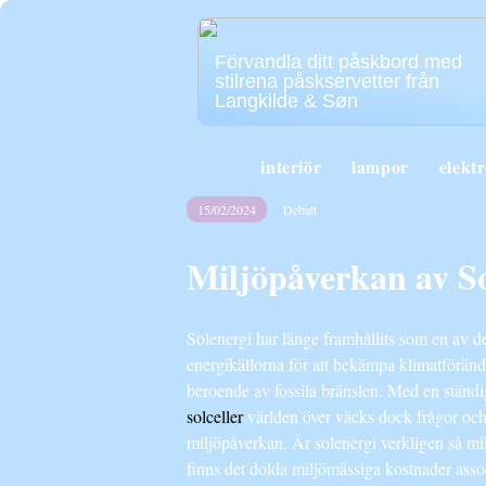
Förvandla ditt påskbord med
stilrena påskservetter från
Langkilde & Søn
interiör
lampor
elekt
15/02/2024
Debatt
Miljöpåverkan av So
Solenergi har länge framhållits som en av d
energikällorna för att bekämpa klimatförän
beroende av fossila bränslen. Med en ständi
solceller
världen över väcks dock frågor och
miljöpåverkan. Är solenergi verkligen så mil
finns det dolda miljömässiga kostnader ass