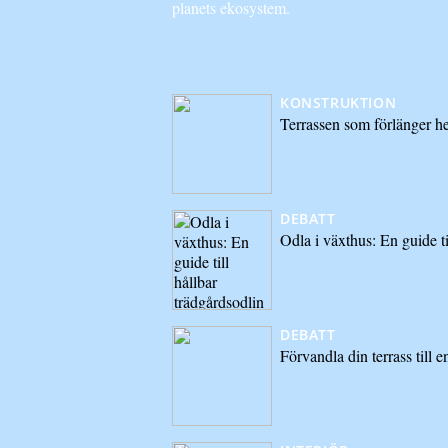
planets ekosystem.
KONSTRUKTION
Terrassen som förlänger h
DEBATT
Odla i växthus: En guide ti
DEBATT
Förvandla din terrass till e