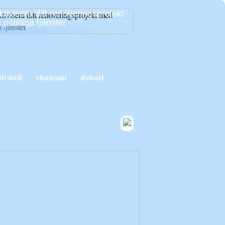
ktivisera ditt renoveringsprojekt
pålitliga tjänster
livsstil
ekonomi
debatt