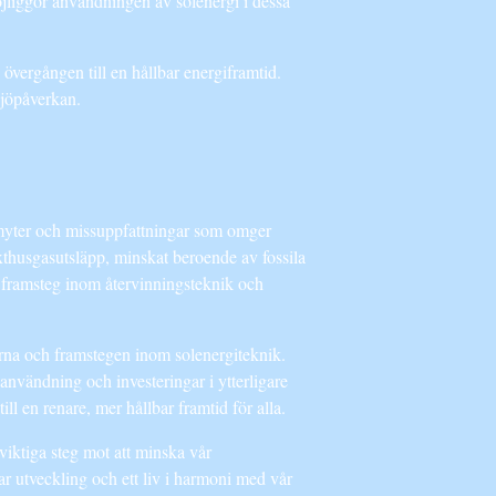
möjliggör användningen av solenergi i dessa
övergången till en hållbar energiframtid.
ljöpåverkan.
a myter och missuppfattningar som omger
äxthusgasutsläpp, minskat beroende av fossila
l, framsteg inom återvinningsteknik och
larna och framstegen inom solenergiteknik.
 användning och investeringar i ytterligare
ill en renare, mer hållbar framtid för alla.
viktiga steg mot att minska vår
r utveckling och ett liv i harmoni med vår