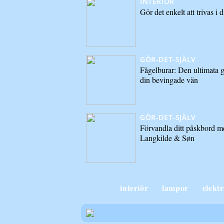
INTERIÖR
Gör det enkelt att trivas i d
GÖR-DET-SJÄLV
Fågelburar: Den ultimata gu
din bevingade vän
GÖR-DET-SJÄLV
Förvandla ditt påskbord me
Langkilde & Søn
interiör
lampor
elekt