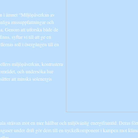
in i ämnet “Miljöpåverkan av
vanliga missuppfattningar och
na. Genom att utforska både de
ns, syftar vi till att ge en
lernas roll i övergången till en
llers miljöpåverkan, kontrastera
 området, och undersöka hur
sätter att minska solenergis
bala strävan mot en mer hållbar och miljövänlig energiframtid. Deras förm
thusgaser under drift gör dem till en nyckelkomponent i kampen mot klim
ller.