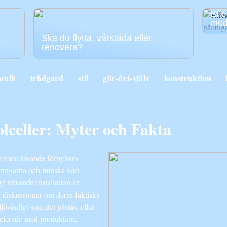
Effe
med 
Ska du flytta, vårstäda eller
renovera?
ronik
trädgård
stil
gör-det-själv
konstruktion
lceller: Myter och Fakta
e mest lovande förnybara
dringarna och minska vårt
gt växande installation av
 diskussioner om deras faktiska
jövänligt som det påstås, eller
ocierade med produktion,