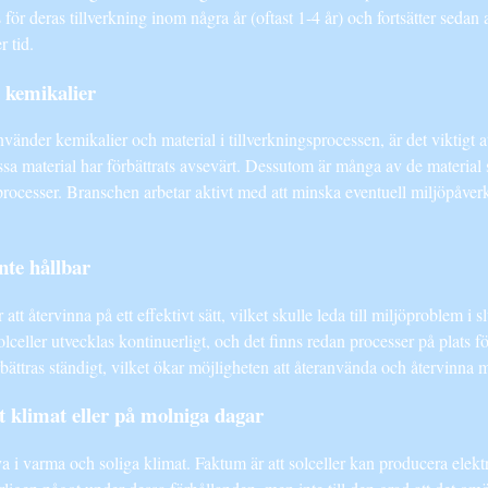
för deras tillverkning inom några år (oftast 1-4 år) och fortsätter sedan a
r tid.
a kemikalier
vänder kemikalier och material i tillverkningsprocessen, är det viktigt at
sa material har förbättrats avsevärt. Dessutom är många av de material 
rocesser. Branschen arbetar aktivt med att minska eventuell miljöpåver
nte hållbar
 att återvinna på ett effektivt sätt, vilket skulle leda till miljöproblem i 
celler utvecklas kontinuerligt, och det finns redan processer på plats fö
ättras ständigt, vilket ökar möjligheten att återanvända och återvinna mat
lt klimat eller på molniga dagar
iva i varma och soliga klimat. Faktum är att solceller kan producera elek