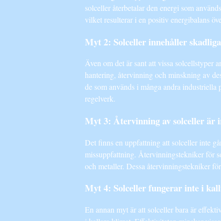
solceller återbetalar den energi som används 
vilket resulterar i en positiv energibalans öve
Myt 2: Solceller innehåller skadlig
Även om det är sant att vissa solcellstyper an
hantering, återvinning och minskning av des
de som används i många andra industriella p
regelverk.
Myt 3: Återvinning av solceller är i
Det finns en uppfattning att solceller inte går
missuppfattning. Återvinningstekniker för sol
och metaller. Dessa återvinningstekniker förb
Myt 4: Solceller fungerar inte i kal
En annan myt är att solceller bara är effekt