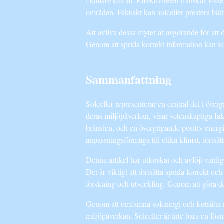
i kallare klimat. Effektiviteten minskar vis
områden. Faktiskt kan solceller prestera bät
Att avliva dessa myter är avgörande för att
Genom att sprida korrekt information kan vi 
Sammanfattning
Solceller representerar en central del i öv
deras miljöpåverkan, visar vetenskapliga fak
bränslen, och en övergripande positiv energi
anpassningsförmåga till olika klimat, fortsätt
Denna artikel har utforskat och avlöjt vanli
Det är viktigt att fortsätta sprida korrekt 
forskning och utveckling. Genom att göra det k
Genom att omfamna solenergi och fortsätta a
miljöpåverkan. Solceller är inte bara en lö