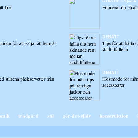
GÖR-DET-SJÄLV
itt kök
Funderar du på att
DEBATT
iden för att välja rätt hem åt
Tips för att hålla 
städtillfällena
DEBATT
d stilrena påskservetter från
Höstmode för män:
accessoarer
ronik
trädgård
stil
gör-det-själv
konstruktion