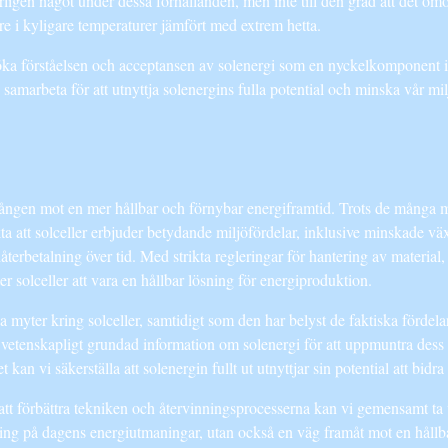
serligen något under dessa förhållanden, men inte till den grad att det o
tre i kyligare temperaturer jämfört med extrem hetta.
 öka förståelsen och acceptansen av solenergi som en nyckelkomponent i 
samarbeta för att utnyttja solenergins fulla potential och minska vår mi
ergången mot en mer hållbar och förnybar energiframtid. Trots de mång
ta att solceller erbjuder betydande miljöfördelar, inklusive minskade v
återbetalning över tid. Med strikta regleringar för hantering av materia
er solceller att vara en hållbar lösning för energiproduktion.
ga myter kring solceller, samtidigt som den har belyst de faktiska förde
och vetenskapligt grundad information om solenergi för att uppmuntra dess
an vi säkerställa att solenergin fullt ut utnyttjar sin potential att bidra t
tt förbättra tekniken och återvinningsprocesserna kan vi gemensamt ta 
sning på dagens energiutmaningar, utan också en väg framåt mot en hållba