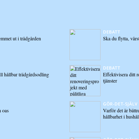
DEBATT
emmet ut i trädgården
Ska du flytta, vårs
DEBATT
ll hållbar trädgårdsodling
Effektivisera ditt 
tjänster
GÖR-DET-SJÄLV
n oas
Varför det är bättre
hållbarhet i hushål