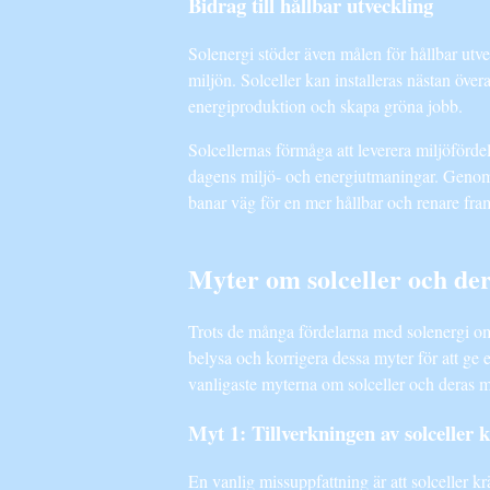
Bidrag till hållbar utveckling
Solenergi stöder även målen för hållbar utv
miljön. Solceller kan installeras nästan över
energiproduktion och skapa gröna jobb.
Solcellernas förmåga att leverera miljöförde
dagens miljö- och energiutmaningar. Genom for
banar väg för en mer hållbar och renare fram
Myter om solceller och de
Trots de många fördelarna med solenergi omge
belysa och korrigera dessa myter för att ge 
vanligaste myterna om solceller och deras m
Myt 1: Tillverkningen av solceller 
En vanlig missuppfattning är att solceller k