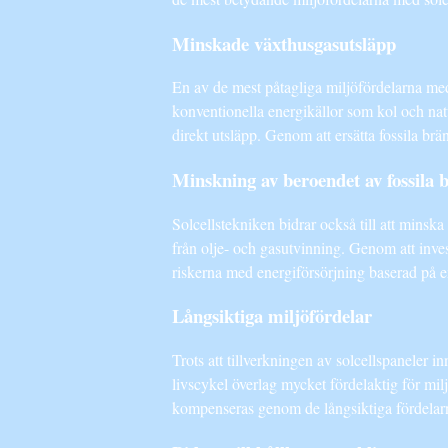
Minskade växthusgasutsläpp
En av de mest påtagliga miljöfördelarna med 
konventionella energikällor som kol och nat
direkt utsläpp. Genom att ersätta fossila b
Minskning av beroendet av fossila 
Solcellstekniken bidrar också till att minsk
från olje- och gasutvinning. Genom att inves
riskerna med energiförsörjning baserad på en
Långsiktiga miljöfördelar
Trots att tillverkningen av solcellspaneler 
livscykel överlag mycket fördelaktig för milj
kompenseras genom de långsiktiga fördelarn